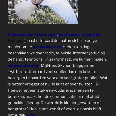
Rooksignalen
,
flessenpost
,
postduiven
,
telegrafie
.
Vroeger
( naast uiteraard de taal an sich) de enige
manier om te
communiceren
. Heden ten dage
beschikken we over radio, televisie, internet ( altijd bij
de hand), telefoons ( in zakformaat), we kunnen mailen,
videoconfereren
, MSN-en, Skypen, bloggen en
Twitteren. Uiteraard veel sneller dan een brief te
bezorgen te paard en voor een veel groter publiek. Wat
is beter? Vroeger of nu. Je kunt er over twisten (!?).
Hoewel het een stuk eenvoudiger is mensen te
bereiken, maakt het de communicatie er niet altijd
gemakkelijker op. De wereld is kleiner geworden of is
het groter? Hoe je het wendt of keert, de basis blijft
natuurlijk
taal
.