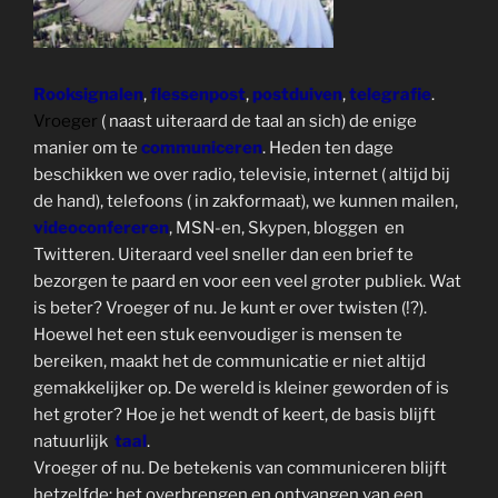
Rooksignalen
,
flessenpost
,
postduiven
,
telegrafie
.
Vroeger
( naast uiteraard de taal an sich) de enige
manier om te
communiceren
. Heden ten dage
beschikken we over radio, televisie, internet ( altijd bij
de hand), telefoons ( in zakformaat), we kunnen mailen,
videoconfereren
, MSN-en, Skypen, bloggen en
Twitteren. Uiteraard veel sneller dan een brief te
bezorgen te paard en voor een veel groter publiek. Wat
is beter? Vroeger of nu. Je kunt er over twisten (!?).
Hoewel het een stuk eenvoudiger is mensen te
bereiken, maakt het de communicatie er niet altijd
gemakkelijker op. De wereld is kleiner geworden of is
het groter? Hoe je het wendt of keert, de basis blijft
natuurlijk
taal
.
Vroeger of nu. De betekenis van communiceren blijft
hetzelfde: het overbrengen en ontvangen van een