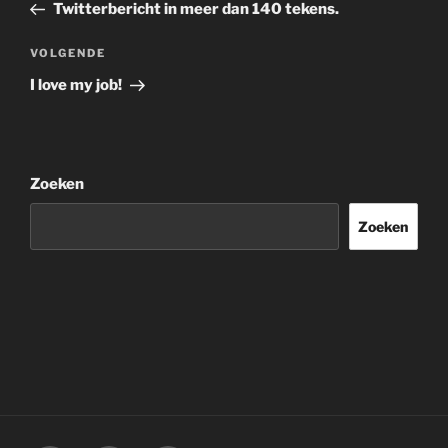
bericht
Twitterbericht in meer dan 140 tekens.
Volgend
VOLGENDE
bericht
I love my job!
Zoeken
Zoeken