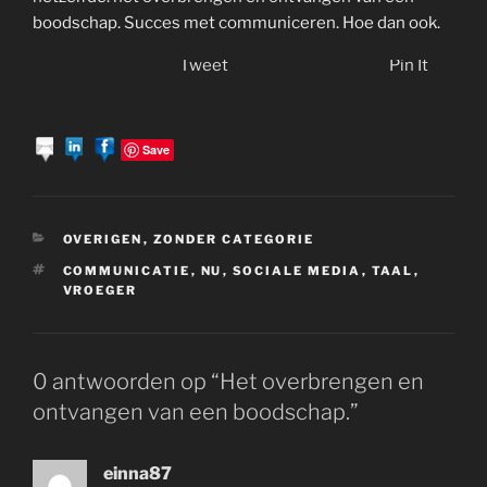
boodschap. Succes met communiceren. Hoe dan ook.
Tweet
Pin It
Save
CATEGORIEËN
OVERIGEN
,
ZONDER CATEGORIE
TAGS
COMMUNICATIE
,
NU
,
SOCIALE MEDIA
,
TAAL
,
VROEGER
0 antwoorden op “Het overbrengen en
ontvangen van een boodschap.”
einna87