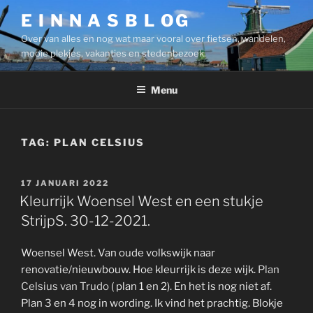
Ga
E I N N A S B L OG
naar
Over van alles en nog wat maar vooral over fietsen, wandelen,
de
mooie plekjes, vakanties en stedenbezoek.
inhoud
Menu
TAG:
PLAN CELSIUS
GEPLAATST
17 JANUARI 2022
OP
Kleurrijk Woensel West en een stukje
StrijpS. 30-12-2021.
Woensel West. Van oude volkswijk naar
renovatie/nieuwbouw. Hoe kleurrijk is deze wijk.
Plan
Celsius van Trudo
( plan 1 en 2). En het is nog niet af.
Plan 3 en 4 nog in wording. Ik vind het prachtig. Blokje