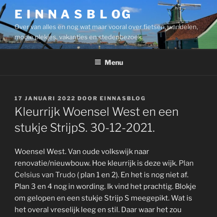
Ga
E I N N A S B L OG
naar
Over van alles en nog wat maar vooral over fietsen, wandelen,
de
mooie plekjes, vakanties en stedenbezoek.
inhoud
Menu
GEPLAATST
17 JANUARI 2022
DOOR
EINNASBLOG
OP
Kleurrijk Woensel West en een
stukje StrijpS. 30-12-2021.
Woensel West. Van oude volkswijk naar
renovatie/nieuwbouw. Hoe kleurrijk is deze wijk.
Plan
Celsius van Trudo
( plan 1 en 2). En het is nog niet af.
Plan 3 en 4 nog in wording. Ik vind het prachtig. Blokje
om gelopen en een stukje Strijp S meegepikt. Wat is
het overal vreselijk leeg en stil. Daar waar het zou