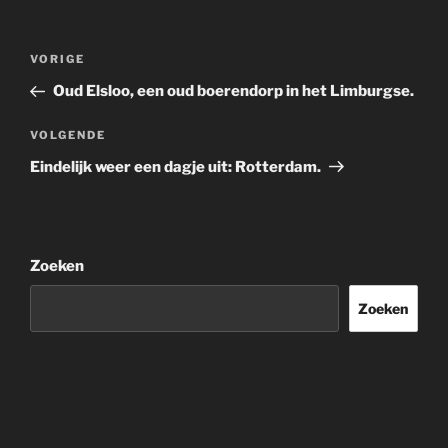
Bericht
Vorig
VORIGE
navigatie
bericht
Oud Elsloo, een oud boerendorp in het Limburgse.
Volgend
VOLGENDE
bericht
Eindelijk weer een dagje uit: Rotterdam.
Zoeken
Zoeken