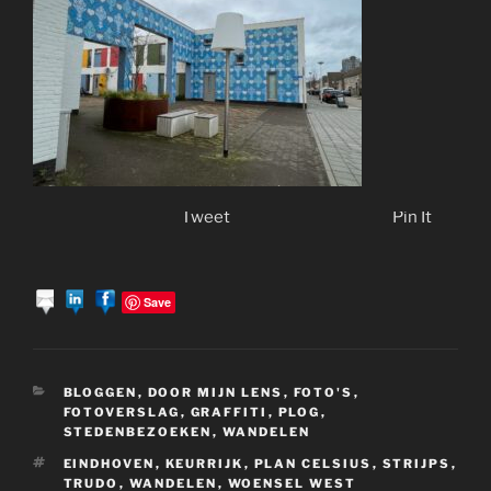
Tweet
Pin It
Save
CATEGORIEËN
BLOGGEN
,
DOOR MIJN LENS
,
FOTO'S
,
FOTOVERSLAG
,
GRAFFITI
,
PLOG
,
STEDENBEZOEKEN
,
WANDELEN
TAGS
EINDHOVEN
,
KEURRIJK
,
PLAN CELSIUS
,
STRIJPS
,
TRUDO
,
WANDELEN
,
WOENSEL WEST