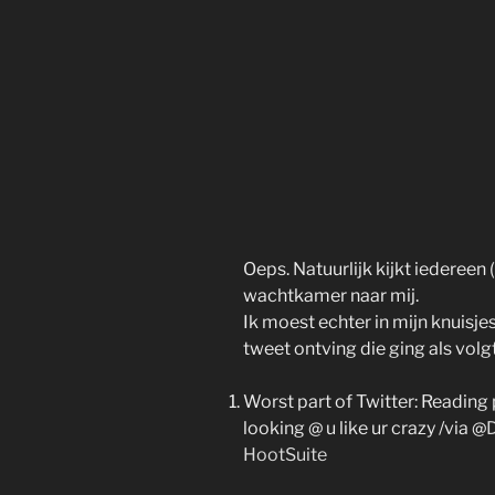
Oeps. Natuurlijk kijkt iedereen (
wachtkamer naar mij.
Ik moest echter in mijn knuisje
tweet ontving die ging als volgt
Worst part of Twitter: Reading
looking @ u like ur crazy /via @
D
HootSuite