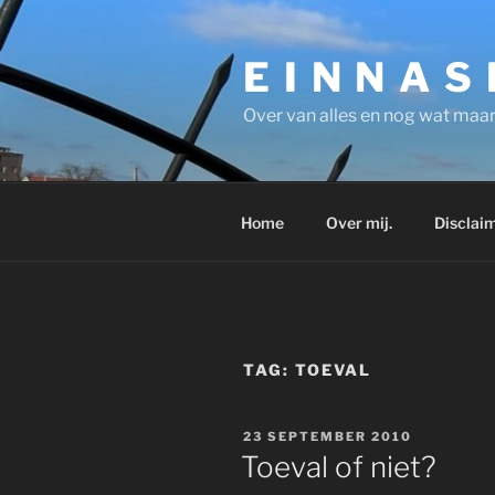
Ga
naar
E I N N A S
de
inhoud
Over van alles en nog wat maar
Home
Over mij.
Disclaim
TAG:
TOEVAL
GEPLAATST
23 SEPTEMBER 2010
OP
Toeval of niet?