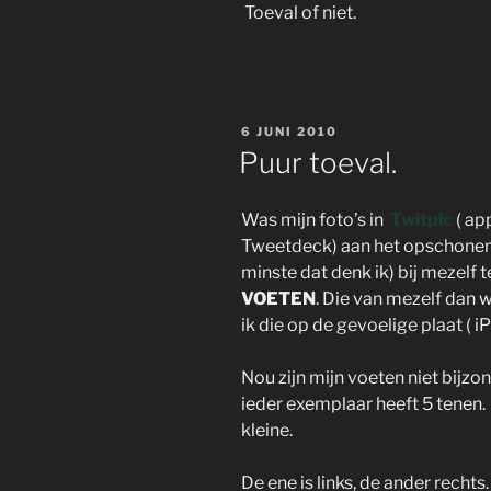
Toeval of niet.
GEPLAATST
6 JUNI 2010
OP
Puur toeval.
Was mijn foto’s in
Twitpic
( ap
Tweetdeck) aan het opschonen
minste dat denk ik) bij mezelf t
VOETEN
. Die van mezelf dan 
ik die op de gevoelige plaat ( 
Nou zijn mijn voeten niet bijzon
ieder exemplaar heeft 5 tenen.
kleine.
De ene is links, de ander rechts