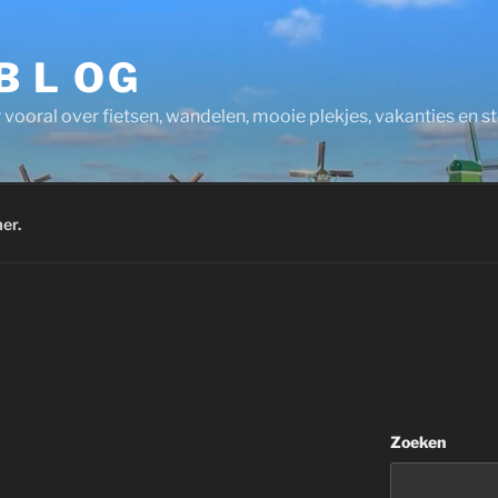
 B L OG
 vooral over fietsen, wandelen, mooie plekjes, vakanties en 
er.
Zoeken