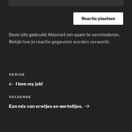
Deze site gebruikt Akismet om spam te verminderen.
Bekijk hoe je reactie gegevens worden verwerkt
.
Bericht
Vorig
VORIGE
navigatie
bericht
I love my job!
Volgend
VOLGENDE
bericht
Een mix van erwtjes en worteltjes.