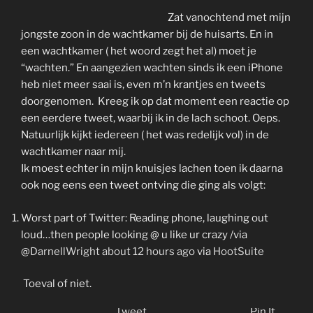
Zat vanochtend met mijn
jongste zoon in de wachtkamer bij de huisarts. En in
een wachtkamer ( het woord zegt het al) moet je
“wachten.” En aangezien wachten sinds ik een iPhone
heb niet meer saai is, even m’n krantjes en tweets
doorgenomen. Kreeg ik op dat moment een reactie op
een eerdere tweet, waarbij ik in de lach schoot. Oeps.
Natuurlijk kijkt iedereen ( het was redelijk vol) in de
wachtkamer naar mij.
Ik moest echter in mijn knuisjes lachen toen ik daarna
ook nog eens een tweet ontving die ging als volgt:
Worst part of Twitter: Reading phone, laughing out
loud…then people looking @ u like ur crazy /via
@
DarnellWright
about 12 hours ago
via
HootSuite
Toeval of niet.
Tweet
Pin It