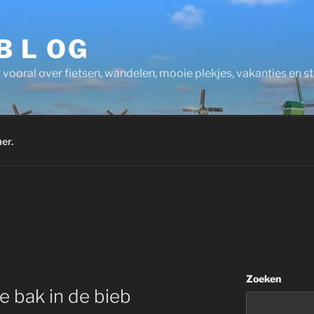
 B L OG
 vooral over fietsen, wandelen, mooie plekjes, vakanties en 
er.
Zoeken
e bak in de bieb