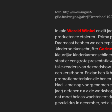
foto: http://www.august-
gille.be/images/galerij/Overvloed-19
lokale
Wereld Winkel
en dit ja
producten te etaleren. Prima p
Daarnaast hebben we een expos
kinderboekenschrijfter
Corin
kleurrijke kinderkamer schilde
staat er een grote presentati
tal e-readers van de roadshow 
een kerstboom. En dan heb ik he
promotiematerialen die her en 
Had ik me nog voorgenomen ee
jaar( oefenen n.a.v. de worksh
dat moet helaas wachten tot de
gevuld dus in december, net a