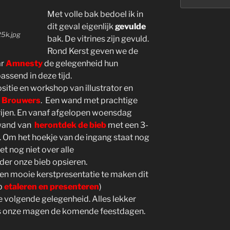
Met volle bak bedoel ik in
dit geval eigenlijk
gevulde
25k.jpg
bak. De vitrines zijn gevuld.
Rond Kerst geven we de
ar
Amnesty
de gelegenheid hun
assend in deze tijd.
itie en workshop van illustrator en
e Brouwers
. Een wand met prachtige
rijen. En vanaf afgelopen woensdag
ewand van
herontdek de bieb
met een 3-
. Om het hoekje van de ingang staat nog
t nog niet over alle
der onze bieb opsieren.
n mooie kerstpresentatie te maken dit
op
etaleren en presenteren
)
 volgende gelegenheid. Alles lekker
ls onze magen de komende feestdagen.