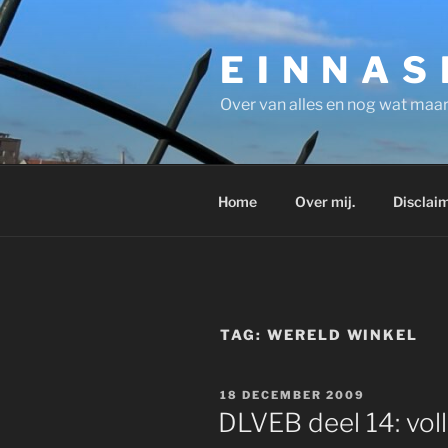
Ga
naar
E I N N A S
de
inhoud
Over van alles en nog wat maar
Home
Over mij.
Disclaim
TAG:
WERELD WINKEL
GEPLAATST
18 DECEMBER 2009
OP
DLVEB deel 14: voll