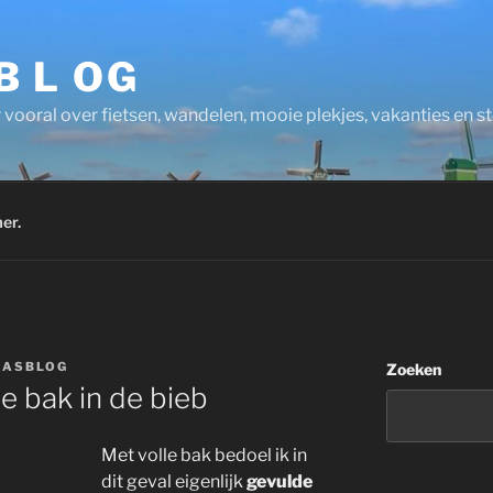
 B L OG
 vooral over fietsen, wandelen, mooie plekjes, vakanties en 
er.
NASBLOG
Zoeken
e bak in de bieb
Met volle bak bedoel ik in
dit geval eigenlijk
gevulde