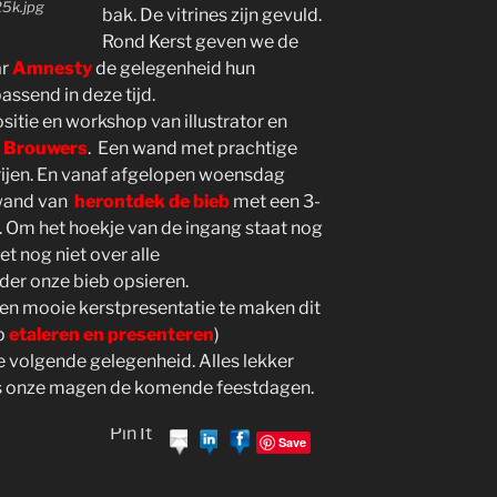
25k.jpg
bak. De vitrines zijn gevuld.
Rond Kerst geven we de
ar
Amnesty
de gelegenheid hun
assend in deze tijd.
itie en workshop van illustrator en
e Brouwers
. Een wand met prachtige
rijen. En vanaf afgelopen woensdag
ewand van
herontdek de bieb
met een 3-
. Om het hoekje van de ingang staat nog
t nog niet over alle
der onze bieb opsieren.
n mooie kerstpresentatie te maken dit
op
etaleren en presenteren
)
 volgende gelegenheid. Alles lekker
ls onze magen de komende feestdagen.
Pin It
Save