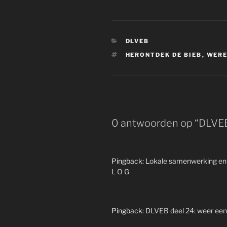
CATEGORIEËN
DLVEB
TAGS
HERONTDEK DE BIEB
,
WERE
0 antwoorden op “DLVEB d
Pingback:
Lokale samenwerking en de
L O G
Pingback:
DLVEB deel 24: weer een