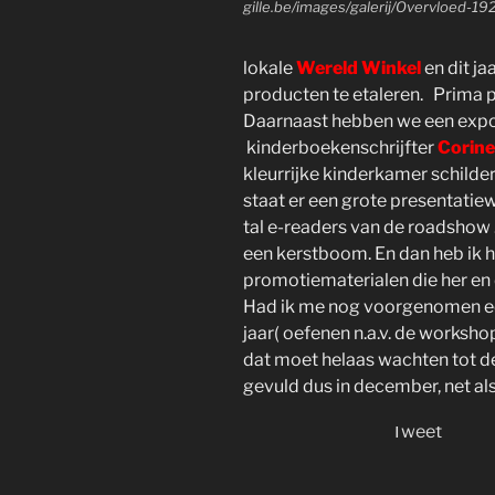
gille.be/images/galerij/Overvloed-19
lokale
Wereld Winkel
en dit ja
producten te etaleren. Prima p
Daarnaast hebben we een expos
kinderboekenschrijfter
Corin
kleurrijke kinderkamer schilde
staat er een grote presentati
tal e-readers van de roadshow 
een kerstboom. En dan heb ik he
promotiematerialen die her en 
Had ik me nog voorgenomen ee
jaar( oefenen n.a.v. de worksh
dat moet helaas wachten tot de
gevuld dus in december, net a
Tweet