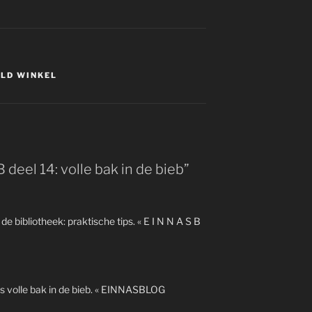
LD WINKEL
eel 14: volle bak in de bieb”
 bibliotheek: praktische tips. « E I N N A S B
s volle bak in de bieb. « EINNASBLOG