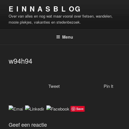
Ga
E I N N A S B L OG
naar
Over van alles en nog wat maar vooral over fietsen, wandelen,
de
mooie plekjes, vakanties en stedenbezoek.
inhoud
Menu
w94h94
Tweet
Pin It
Save
Geef een reactie