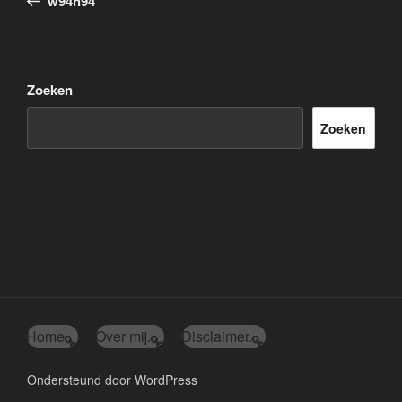
w94h94
Zoeken
Zoeken
Home
Over mij.
Disclaimer.
Ondersteund door WordPress