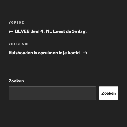
Bericht
Vorig
VORIGE
navigatie
bericht
DLVEB deel 4 : NL Leest de 1e dag.
Volgend
VOLGENDE
bericht
Huishouden is opruimen in je hoofd.
Zoeken
Zoeken