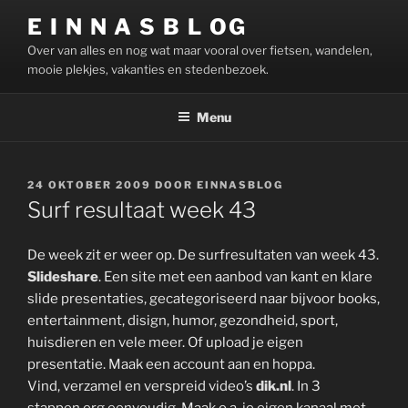
Ga
E I N N A S B L OG
naar
Over van alles en nog wat maar vooral over fietsen, wandelen,
de
mooie plekjes, vakanties en stedenbezoek.
inhoud
Menu
GEPLAATST
24 OKTOBER 2009
DOOR
EINNASBLOG
OP
Surf resultaat week 43
De week zit er weer op. De surfresultaten van week 43.
Slideshare
. Een site met een aanbod van kant en klare
slide presentaties, gecategoriseerd naar bijvoor books,
entertainment, disign, humor, gezondheid, sport,
huisdieren en vele meer. Of upload je eigen
presentatie. Maak een account aan en hoppa.
Vind, verzamel en verspreid video’s
dik.nl
. In 3