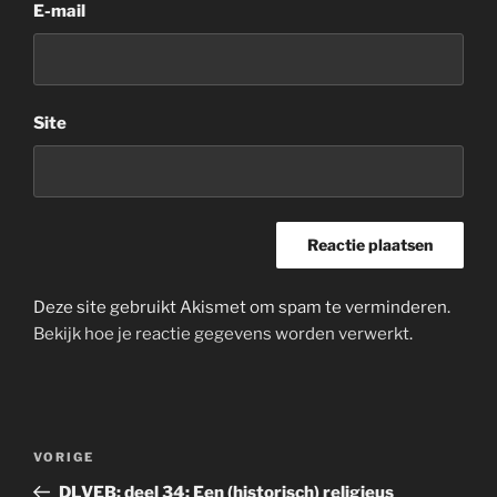
E-mail
Site
Deze site gebruikt Akismet om spam te verminderen.
Bekijk hoe je reactie gegevens worden verwerkt
.
Bericht
Vorig
VORIGE
navigatie
bericht
DLVEB: deel 34: Een (historisch) religieus