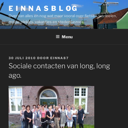
Ga
E I N N A S B L OG
naar
Over van alles en nog wat maar vooral over fietsen, wandelen,
de
mooie plekjes, vakanties en stedenbezoek.
inhoud
Menu
GEPLAATST
30 JULI 2010
DOOR
EINNA87
OP
Sociale contacten van long, long
ago.