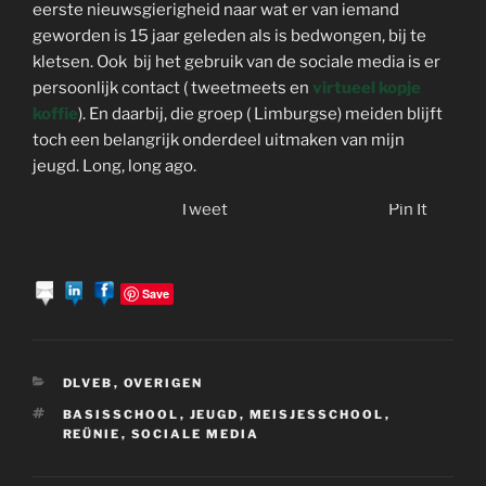
eerste nieuwsgierigheid naar wat er van iemand
geworden is 15 jaar geleden als is bedwongen, bij te
kletsen. Ook bij het gebruik van de sociale media is er
persoonlijk contact ( tweetmeets en
virtueel kopje
koffie
). En daarbij, die groep ( Limburgse) meiden blijft
toch een belangrijk onderdeel uitmaken van mijn
jeugd. Long, long ago.
Tweet
Pin It
Save
CATEGORIEËN
DLVEB
,
OVERIGEN
TAGS
BASISSCHOOL
,
JEUGD
,
MEISJESSCHOOL
,
REÜNIE
,
SOCIALE MEDIA