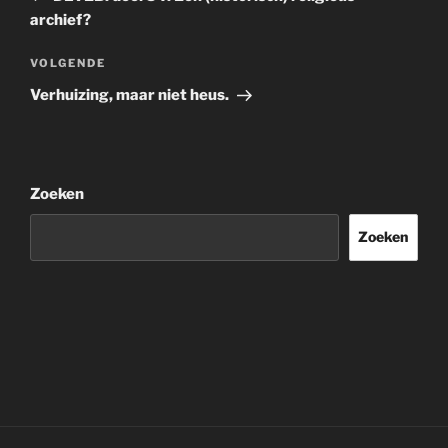
archief?
Volgend
VOLGENDE
bericht
Verhuizing, maar niet heus.
Zoeken
Zoeken