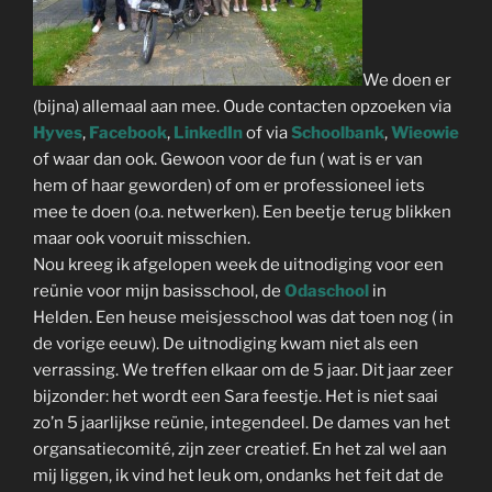
We doen er
(bijna) allemaal aan mee. Oude contacten opzoeken via
Hyves
,
Facebook
,
LinkedIn
of via
Schoolbank
,
Wieowie
of waar dan ook. Gewoon voor de fun ( wat is er van
hem of haar geworden) of om er professioneel iets
mee te doen (o.a. netwerken). Een beetje terug blikken
maar ook vooruit misschien.
Nou kreeg ik afgelopen week de uitnodiging voor een
reünie voor mijn basisschool, de
Odaschool
in
Helden. Een heuse meisjesschool was dat toen nog ( in
de vorige eeuw). De uitnodiging kwam niet als een
verrassing. We treffen elkaar om de 5 jaar. Dit jaar zeer
bijzonder: het wordt een Sara feestje. Het is niet saai
zo’n 5 jaarlijkse reünie, integendeel. De dames van het
organsatiecomité, zijn zeer creatief. En het zal wel aan
mij liggen, ik vind het leuk om, ondanks het feit dat de