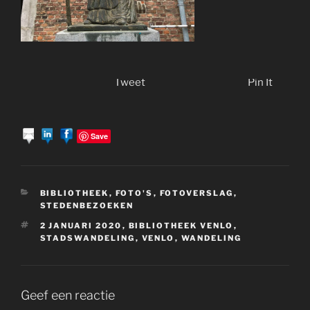
Tweet
Pin It
Save
CATEGORIEËN
BIBLIOTHEEK
,
FOTO'S
,
FOTOVERSLAG
,
STEDENBEZOEKEN
TAGS
2 JANUARI 2020
,
BIBLIOTHEEK VENLO
,
STADSWANDELING
,
VENLO
,
WANDELING
Geef een reactie