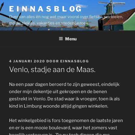
Ga
E I N N A S B L OG
naar
Over van alles en nog wat maar vooral over fietsen, wandelen,
de
mooie plekjes, vakanties en stedenbezoek.
inhoud
Menu
GEPLAATST
4 JANUARI 2020
DOOR
EINNASBLOG
OP
Venlo, stadje aan de Maas.
Na een paar dagen beroerd te zijn geweest, eindelijk
onder mijn dekentje uit gekropen en de benen
gestrekt in
Venlo
. De stad waar ik vroeger, toen ik als
kind in Limburg woonde altijd gingen winkelen.
Het winkelgebied is fors toegenomen de laatste jaren
en er is een mooie boulevard, waar het zomers vast