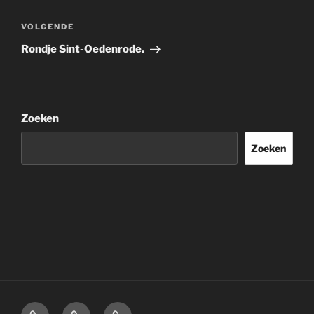
Volgend
VOLGENDE
bericht
Rondje Sint-Oedenrode.
Zoeken
Zoeken
Home
Over
Disclaimer.