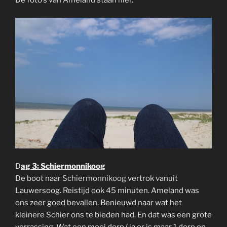
De foto’s van Ameland staan
hier
.
D
ag 3: Schiermonnikoog
De boot naar
Schiermonnikoog
vertrok vanuit
Lauwersoog. Reistijd ook 45 minuten. Ameland was
ons zeer goed bevallen. Benieuwd naar wat het
kleinere Schier ons te bieden had. En dat was een grote
verrassing. Wat een mooi dorp ( ja er is maar 1 dorp op