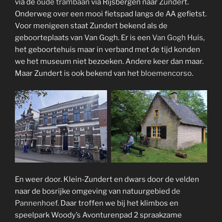
via de
oude trambaan
via Rijsbergen naar
Zundert
.
Onderweg over een mooi fietspad langs de AA gefietst.
Voor menigeen staat Zundert bekend als de
geboorteplaats van Van Gogh. Er is een
Van Gogh Huis
,
het geboortehuis maar in verband met de tijd konden
we het museum niet bezoeken. Andere keer dan maar.
Maar Zundert is ook bekend van het
bloemencorso
.
En weer door. Klein-Zundert en dwars door de velden
naar de bosrijke omgeving van natuurgebied
de
Pannenhoef
. Daar troffen we bij het klimbos en
speelpark Woody’s Avonturenpad 2 spraakzame