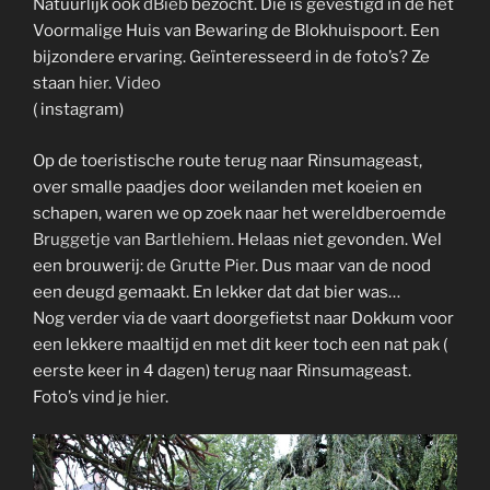
Natuurlijk ook
dBieb
bezocht. Die is gevestigd in de het
Voormalige Huis van Bewaring de Blokhuispoort. Een
bijzondere ervaring. Geïnteresseerd in de foto’s? Ze
staan
hier
.
Video
( instagram)
Op de toeristische route terug naar Rinsumageast,
over smalle paadjes door weilanden met koeien en
schapen, waren we op zoek naar het wereldberoemde
Bruggetje van Bartlehiem
. Helaas niet gevonden. Wel
een brouwerij:
de Grutte Pier
. Dus maar van de nood
een deugd gemaakt. En lekker dat dat bier was…
Nog verder via de vaart doorgefietst naar Dokkum voor
een lekkere maaltijd en met dit keer toch een nat pak (
eerste keer in 4 dagen) terug naar Rinsumageast.
Foto’s vind je
hier
.