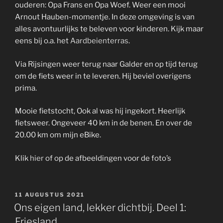
ouderen: Opa Frans en Opa Woef. Weer een mooi
Arnout Hauben-momentje. In deze omgeving is van
alles avontuurlijks te beleven voor kinderen. Kijk maar
eens bij o.a. het
Aardbeienterras
.
Via Rijsingen weer terug naar Galder en op tijd terug
om de fiets weer in te leveren. Hij beviel overigens
prima.
Mooie fietstocht, Ook al was hij ingekort. Heerlijk
fietsweer. Ongeveer 40 km in de benen. En over de
20.00 km om mijn eBike.
Klik
hier
of op de afbeeldingen voor de foto’s
GEPLAATST
11 AUGUSTUS 2021
OP
Ons eigen land, lekker dichtbij. Deel 1:
Friesland