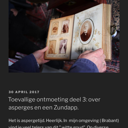
GEPLAATST
30 APRIL 2017
OP
Toevallige ontmoeting deel 3: over
asperges en een Zundapp.
Het is aspergetijd. Heerlijk. In mijn omgeving ( Brabant)
vind je veel telers van dit ” witte goud”. Op diverse