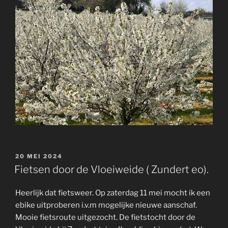
GEPLAATST
20 MEI 2024
OP
Fietsen door de Vloeiweide ( Zundert eo).
Heerlijk dat fietsweer. Op zaterdag 11 mei mocht ik een
ebike uitproberen i.v.m mogelijke nieuwe aanschaf.
Mooie fietsroute uitgezocht. De fietstocht door de