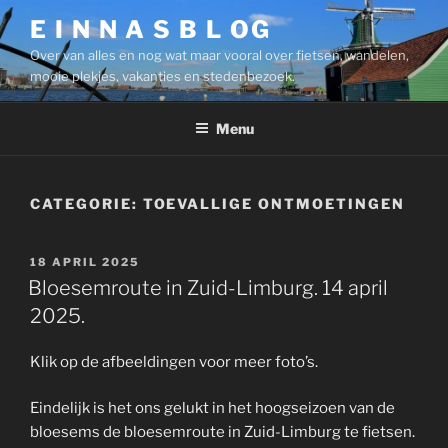
Ga
E I N N A S B L OG
naar
Over van alles en nog wat maar vooral over fietsen, wandelen,
de
mooie plekjes, vakanties en stedenbezoek.
inhoud
Menu
CATEGORIE:
TOEVALLIGE ONTMOETINGEN
GEPLAATST
18 APRIL 2025
OP
Bloesemroute in Zuid-Limburg. 14 april
2025.
Klik op de afbeeldingen voor meer foto’s.
Eindelijk is het ons gelukt in het hoogseizoen van de
bloesems de bloesemroute in Zuid-Limburg te fietsen.