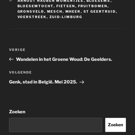
TAGS
ARNOUT HAUBEN MOMENTJES
,
BLOESEMS
,
BLOESEMTOCHT
,
FIETSEN
,
FRUITBOMEN
,
GRONSVELD
,
MESCH
,
MHEER
,
ST GEERTRUID
,
VOERSTREEK
,
ZUID-LIMBURG
Bericht
Vorig
VORIGE
navigatie
bericht
Wandelen in het Groene Woud: De Geelders.
Volgend
VOLGENDE
bericht
Genk, stad in België. Mei 2025.
Zoeken
Zoeken