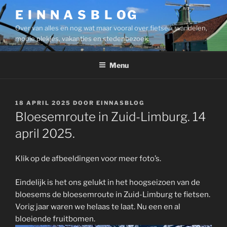
Ga
E I N N A S B L OG
naar
Over van alles en nog wat maar vooral over fietsen, wandelen,
de
mooie plekjes, vakanties en stedenbezoek.
inhoud
Menu
GEPLAATST
18 APRIL 2025
DOOR
EINNASBLOG
OP
Bloesemroute in Zuid-Limburg. 14
april 2025.
Klik op de afbeeldingen voor meer foto’s.
Eindelijk is het ons gelukt in het hoogseizoen van de
bloesems de bloesemroute in Zuid-Limburg te fietsen.
Vorig jaar waren we helaas te laat. Nu een en al
bloeiende fruitbomen.