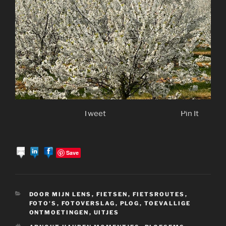
Tweet
Pin It
Save
CATEGORIEËN
DOOR MIJN LENS
,
FIETSEN
,
FIETSROUTES
,
FOTO'S
,
FOTOVERSLAG
,
PLOG
,
TOEVALLIGE
ONTMOETINGEN
,
UITJES