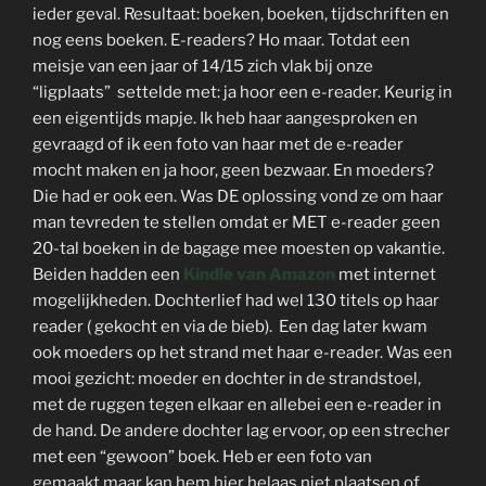
ieder geval. Resultaat: boeken, boeken, tijdschriften en
nog eens boeken. E-readers? Ho maar. Totdat een
meisje van een jaar of 14/15 zich vlak bij onze
“ligplaats” settelde met: ja hoor een e-reader. Keurig in
een eigentijds mapje. Ik heb haar aangesproken en
gevraagd of ik een foto van haar met de e-reader
mocht maken en ja hoor, geen bezwaar. En moeders?
Die had er ook een. Was DE oplossing vond ze om haar
man tevreden te stellen omdat er MET e-reader geen
20-tal boeken in de bagage mee moesten op vakantie.
Beiden hadden een
Kindle van Amazon
met internet
mogelijkheden. Dochterlief had wel 130 titels op haar
reader ( gekocht en via de bieb). Een dag later kwam
ook moeders op het strand met haar e-reader. Was een
mooi gezicht: moeder en dochter in de strandstoel,
met de ruggen tegen elkaar en allebei een e-reader in
de hand. De andere dochter lag ervoor, op een strecher
met een “gewoon” boek. Heb er een foto van
gemaakt maar kan hem hier helaas niet plaatsen of