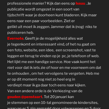
professionele manier? Kijk dan eens op
Issuu
. Je
publicatie wordt omgezet in een soort van
tijdschrift waar je doorheen kunt bladeren. Kijk maar
eens naar een paar voorbeelden. Ziet er
gelikt uit moet ik zeggen. Jammer dat ik (nog) niks te
publiceren heb.
Evernote
. Geeft je de mogelijkheid alles wat
je tegenkomt en interessant vind, of het nu gaat om
een foto, website, een idee, een screenshot, vast te
leggen en terug te vinden op je pc, je telefoon of web.
Het lijkt me een handige service. Hoe vaak komt het
niet voor dat ik iets zie of hoor en me voorneem om dat
te onhouden , om het vervolgens te vergeten. Heb me
er op dit moment nog niet zo heel erg in
verdiept maar ik ga daar toch eens naar kijken.
Van een andere orde is de Verkiezing van de
gouden @penstaart
. Tot 20 januari kan
je stemmen op een 10-tal genomineerde kindersites,
waarvan er 5 zijn gemaakt door volwassenen en 5 door