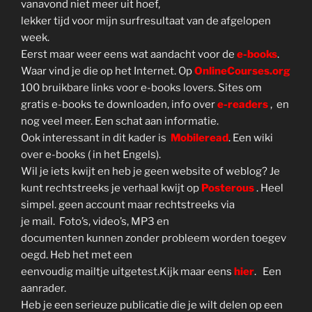
vanavond niet meer uit hoef,
lekker tijd voor mijn surfresultaat van de afgelopen
week.
Eerst maar weer eens wat aandacht voor de
e-books
.
Waar vind je die op het Internet. Op
OnlineCourses.org
100 bruikbare links voor e-books lovers. Sites om
gratis e-books te downloaden, info over
e-readers
, en
nog veel meer. Een schat aan informatie.
Ook interessant in dit kader is
Mobileread
. Een wiki
over e-books ( in het Engels).
Wil je iets kwijt en heb je geen website of weblog? Je
kunt rechtstreeks je verhaal kwijt op
Posterous
. Heel
simpel. geen account maar rechtstreeks via
je mail. Foto’s, video’s, MP3 en
documenten kunnen zonder probleem worden toegev
oegd. Heb het met een
eenvoudig mailtje uitgetest.Kijk maar eens
hier
. Een
aanrader.
Heb je een serieuze publicatie die je wilt delen op een