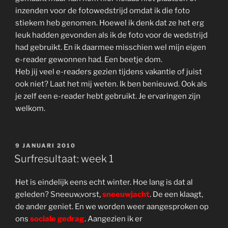
inzenden voor de fotowedstrijd omdat ik die foto
stiekem heb genomen. Hoewel ik denk dat ze het erg
leuk hadden gevonden als ik de foto voor de wedstrijd
had gebruikt. En ik daarmee misschien wel mijn eigen
e-reader gewonnen had. Een beetje dom.
Heb jij veel e-readers gezien tijdens vakantie of juist
ook niet? Laat het mij weten. Ik ben benieuwd. Ook als
je zelf een e-reader hebt gebruikt. Je ervaringen zijn
welkom.
GEPLAATST
9 JANUARI 2010
OP
Surfresultaat: week 1
Het is eindelijk eens echt winter. Hoe lang is dat al
geleden? Sneeuw,vorst,
sneeuwjacht
. De een klaagt,
de ander geniet. En we worden weer aangesproken op
ons
sociale gedrag
. Aangezien ik er