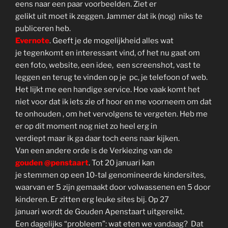
eens naar een paar voorbeelden. Ziet er
gelikt uit moet ik zeggen. Jammer dat ik (nog) niks te
publiceren heb.
Evernote
. Geeft je de mogelijkheid alles wat
je tegenkomt en interessant vind, of het nu gaat om
een foto, website, een idee, een screenshot, vast te
leggen en terug te vinden op je pc, je telefoon of web.
Het lijkt me een handige service. Hoe vaak komt het
niet voor dat ik iets zie of hoor en me voorneem om dat
te onhouden , om het vervolgens te vergeten. Heb me
er op dit moment nog niet zo heel erg in
verdiept maar ik ga daar toch eens naar kijken.
Van een andere orde is de Verkiezing van de
gouden @penstaart
. Tot 20 januari kan
je stemmen op een 10-tal genomineerde kindersites,
waarvan er 5 zijn gemaakt door volwassenen en 5 door
kinderen. Er zitten erg leuke sites bij. Op 27
januari wordt de Gouden Apenstaart uitgereikt.
Een dagelijks “probleem”: wat eten we vandaag? Dat