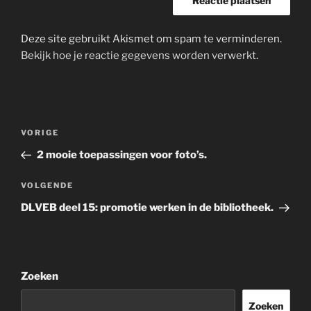
Deze site gebruikt Akismet om spam te verminderen.
Bekijk hoe je reactie gegevens worden verwerkt
.
Bericht
Vorig
VORIGE
navigatie
bericht
2 mooie toepassingen voor foto’s.
Volgend
VOLGENDE
bericht
DLVEB deel 15: promotie werken in de bibliotheek.
Zoeken
Zoeken