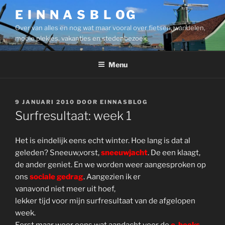
Ga
E I N N A S B L OG
naar
Over van alles en nog wat maar vooral over fietsen, wandelen,
de
mooie plekjes, vakanties en stedenbezoek.
inhoud
Menu
GEPLAATST
9 JANUARI 2010
DOOR
EINNASBLOG
OP
Surfresultaat: week 1
Het is eindelijk eens echt winter. Hoe lang is dat al
geleden? Sneeuw,vorst,
sneeuwjacht
. De een klaagt,
de ander geniet. En we worden weer aangesproken op
ons
sociale gedrag
. Aangezien ik er
vanavond niet meer uit hoef,
lekker tijd voor mijn surfresultaat van de afgelopen
week.