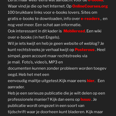
Eerst maar weer eens wat aandacht voor de
e-books
.
Waar vind je die op het Internet. Op
OnlineCourses.org
100 bruikbare links voor e-books lovers. Sites om
gratis e-books te downloaden, info over
e-readers
, en
nog veel meer. Een schat aan informatie.
Ook interessant in dit kader is
Mobileread
. Een wiki
over e-books ( in het Engels).
Wil je iets kwijt en heb je geen website of weblog? Je
kunt rechtstreeks je verhaal kwijt op
Posterous
. Heel
simpel. geen account maar rechtstreeks via
je mail. Foto’s, video’s, MP3 en
documenten kunnen zonder probleem worden toegev
oegd. Heb het met een
eenvoudig mailtje uitgetest.Kijk maar eens
hier
. Een
aanrader.
Heb je een serieuze publicatie die je wilt delen op een
professionele manier? Kijk dan eens op
Issuu
. Je
publicatie wordt omgezet in een soort van
tijdschrift waar je doorheen kunt bladeren. Kijk maar