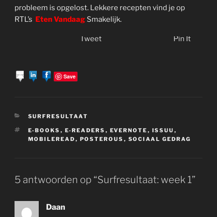
probleem is opgelost. Lekkere recepten vind je op
RTL’s
Eten Vandaag
Smakelijk.
Tweet
Pin It
Save
CATEGORIEËN
SURFRESULTAAT
TAGS
E-BOOKS
,
E-READERS
,
EVERNOTE
,
ISSUU
,
MOBILEREAD
,
POSTEROUS
,
SOCIAAL GEDRAG
5 antwoorden op “Surfresultaat: week 1”
Daan