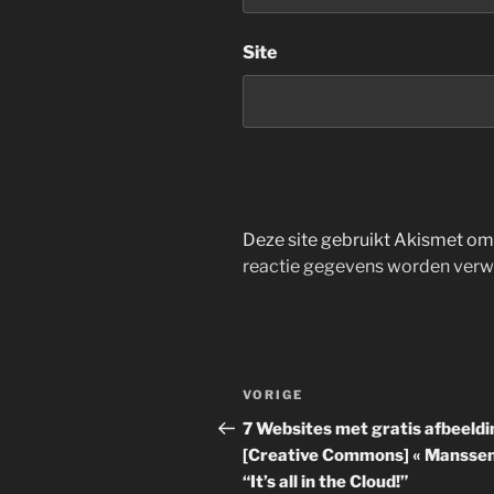
Site
Deze site gebruikt Akismet o
reactie gegevens worden verw
Bericht
Vorig
VORIGE
navigatie
bericht
7 Websites met gratis afbeeld
[Creative Commons] « Manssen
“It’s all in the Cloud!”