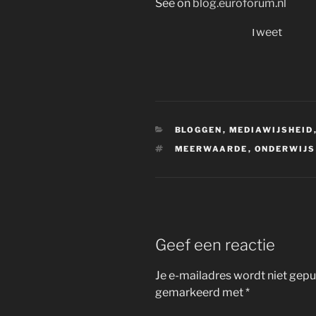
See on
blog.euroforum.nl
Tweet
CATEGORIEËN
BLOGGEN
,
MEDIAWIJSHEID
TAGS
MEERWAARDE
,
ONDERWIJS
Geef een reactie
Je e-mailadres wordt niet gepu
gemarkeerd met
*