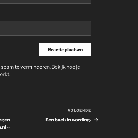
m spam te verminderen.
Bekijk hoe je
erkt
.
VOLGENDE
Volgend
bericht
ingen
Een boek in wording.
.nl ~