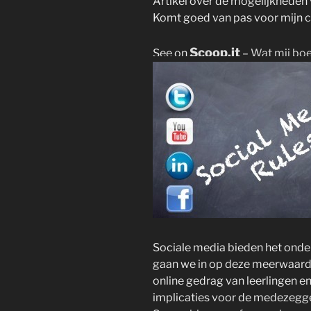
Artikel over de mogelijkheden 
Komt goed van pas voor mijn c
Scoop.it
See on
–
Wat mij boe
Sociale media bieden het onderw
gaan we in op deze meerwaard
online gedrag van leerlingen e
implicaties voor de medezegg