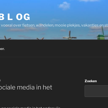
 B L OG
 vooral over fietsen, wandelen, mooie plekjes, vakanties en 
er.
G
Zoeken
ciale media in het