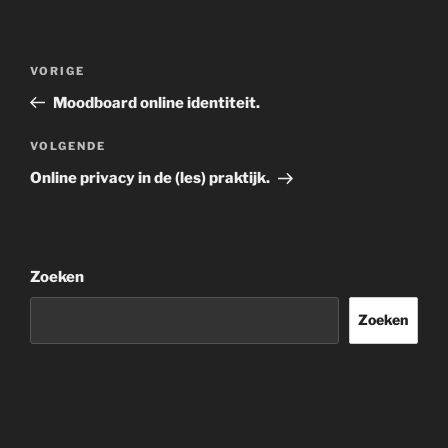
Bericht
Vorig
VORIGE
navigatie
bericht
Moodboard online identiteit.
Volgend
VOLGENDE
bericht
Online privacy in de (les) praktijk.
Zoeken
Zoeken