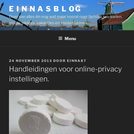
Ga
E I N N A S B L OG
naar
Over van alles en nog wat maar vooral over fietsen, wandelen,
de
mooie plekjes, vakanties en stedenbezoek.
inhoud
Menu
GEPLAATST
24 NOVEMBER 2013
DOOR
EINNA87
OP
Handleidingen voor online-privacy
instellingen.