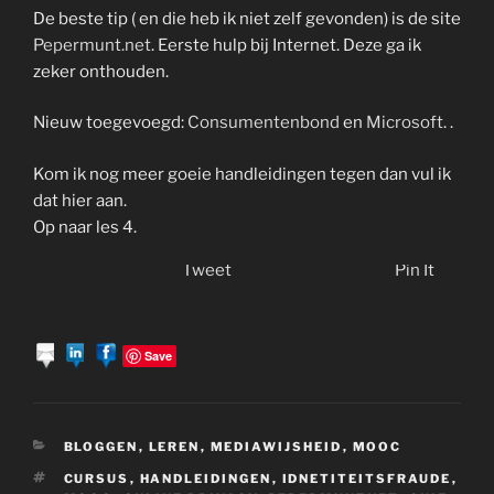
De beste tip ( en die heb ik niet zelf gevonden) is de site
Pepermunt.net
. Eerste hulp bij Internet. Deze ga ik
zeker onthouden.
Nieuw toegevoegd:
Consumentenbond
en
Microsoft
. .
Kom ik nog meer goeie handleidingen tegen dan vul ik
dat hier aan.
Op naar les 4.
Tweet
Pin It
Save
CATEGORIEËN
BLOGGEN
,
LEREN
,
MEDIAWIJSHEID
,
MOOC
TAGS
CURSUS
,
HANDLEIDINGEN
,
IDNETITEITSFRAUDE
,