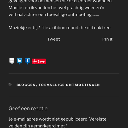
gevolgen voor de mensen die er al eerder woonden.
Manlief en ik vonden het wel prachtig weer, zo’n
verhaal achter een toevallige ontmoeting…….
Muziekje er bij?
Tie a ribbon round the old oak tree.
Tweet
Pin It
Save
CATEGORIEËN
BLOGGEN
,
TOEVALLIGE ONTMOETINGEN
Geef een reactie
Je e-mailadres wordt niet gepubliceerd.
Vereiste
velden zijn gemarkeerd met
*