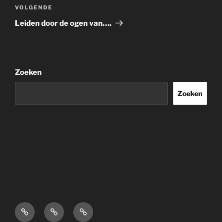
Volgend
VOLGENDE
bericht
Leiden door de ogen van….
Zoeken
Zoeken
Home
Over
Disclaimer.
mij.