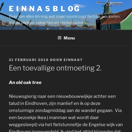
Ga
E I N N A S B L OG
naar
Over van alles en nog wat maar vooral over fietsen, wandelen,
de
mooie plekjes, vakanties en stedenbezoek.
inhoud
Menu
GEPLAATST
21 FEBRUARI 2016
DOOR
EINNA87
OP
Een toevallige ontmoeting 2.
An old oak tree
Nieuwsgierig naar een nieuwbouwwijkje achter een
talud in Eindhoven, zijn manlief en ik op deze
omstuimige zondagmiddag aan de wandel gegaan. Via
een bezoekje Ikea ( manman wat wordt daar
weggesleept) via het fietstunneltje de Engelse wijk van
Eindhoven ingewandeld. Ik vind het altijd bijzonder dat