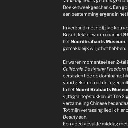
Vandaag heb ik gebruik gemaakt
Boekenweekgeschenk
. Een g
een bestemming ergens in het 
In verband met de ijzige kou ge
Bosch, lekker warm naar het
S
het
Noordbrabants Museum
.
gemakkleijk wil je het hebben.
Er waren momenteel een 2-tal i
California Designing Freedom
eerst zien hoe de dominante hig
voortgekomen uit de tegencultu
In het
Noord Brabants Muse
vijftigtal topstukken uit The Si
verzameling Chinese hedendaa
Tot mijn verrassing liep ik hie
Beauty
aan.
Een goed gevulde middag met p