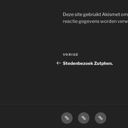
Deze site gebruikt Akismet o
reactie gegevens worden verw
Bericht
Vorig
VORIGE
navigatie
bericht
Stedenbezoek Zutphen.
Home
Over
Disclaimer.
mij.