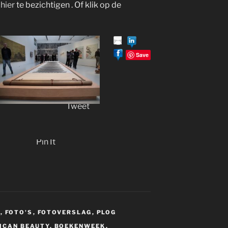
n
hier
te bezichtigen . Of klik op de
Save
Tweet
Pin It
S
,
FOTO'S
,
FOTOVERSLAG
,
PLOG
ICAN BEAUTY
,
BOEKENWEEK
,