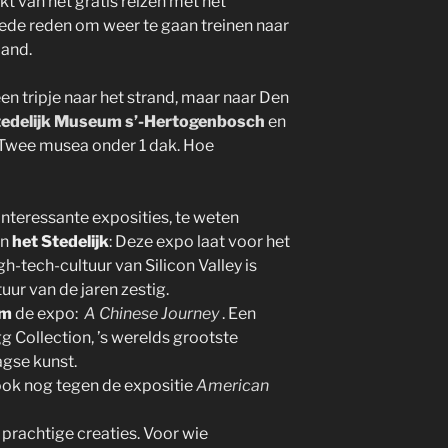
 van het gratis reizen met het
oede reden om weer te gaan treinen naar
land.
en tripje naar het strand, maar naar Den
tedelijk Museum s’-Hertogenbosch
en
 Twee musea onder 1 dak. Hoe
nteressante exposities, te weten
in
het Stedelijk
: Deze expo laat voor het
h-tech-cultuur van Silicon Valley is
ur van de jaren zestig.
um
de expo:
A Chinese Journey
. Een
gg Collection, ’s werelds grootste
gse kunst.
r ook nog tegen de expositie
American
rachtige creaties. Voor wie