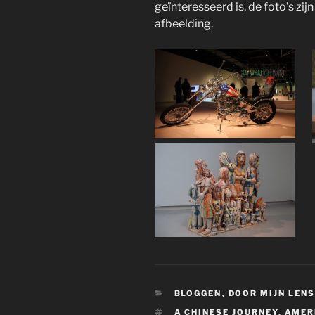
geïnteresseerd is, de foto’s zij
afbeelding.
CATEGORIEËN
BLOGGEN
,
DOOR MIJN LEN
TAGS
A CHINESE JOURNEY
,
AMER