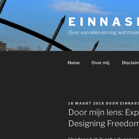
Ga
naar
E I N N A S
de
inhoud
Over van alles en nog wat maar
Home
Over mij.
Disclaim
GEPLAATST
18 MAART 2018
DOOR
EINNA8
OP
Door mijn lens: Exp
Designing Freedom