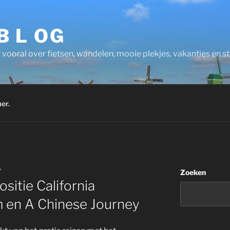
 B L OG
 vooral over fietsen, wandelen, mooie plekjes, vakanties en 
er.
7
Zoeken
ositie California
 en A Chinese Journey