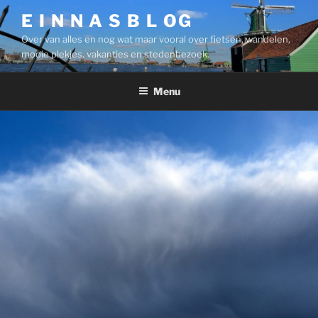
Ga
E I N N A S B L OG
naar
Over van alles en nog wat maar vooral over fietsen, wandelen,
de
mooie plekjes, vakanties en stedenbezoek.
inhoud
Menu