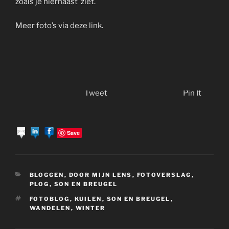
zoals je hiernaast ziet.
Meer foto’s via
deze link
.
Tweet
Pin It
Save
CATEGORIEËN
BLOGGEN
,
DOOR MIJN LENS
,
FOTOVERSLAG
,
PLOG
,
SON EN BREUGEL
TAGS
FOTOBLOG
,
KUILEN
,
SON EN BREUGEL
,
WANDELEN
,
WINTER