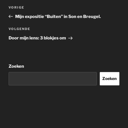
Bericht
Vorig
VORIGE
navigatie
bericht
Mijn expositie “Buiten” in Son en Breugel.
Volgend
VOLGENDE
bericht
Door mijn lens: 3 blokjes om
Zoeken
Zoeken