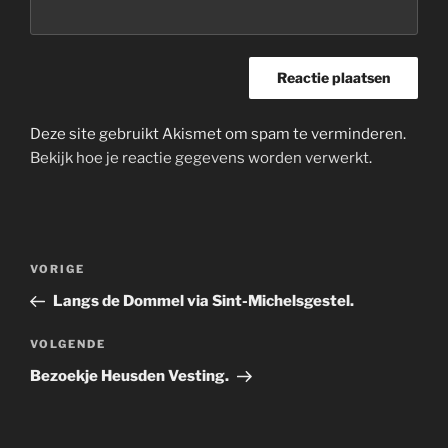
Deze site gebruikt Akismet om spam te verminderen.
Bekijk hoe je reactie gegevens worden verwerkt
.
Bericht
Vorig
VORIGE
navigatie
bericht
Langs de Dommel via Sint-Michelsgestel.
Volgend
VOLGENDE
bericht
Bezoekje Heusden Vesting.