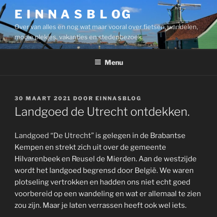
Ga
E I N N A S B L OG
naar
Over van alles en nog wat maar vooral over fietsen, wandelen,
de
mooie plekjes, vakanties en stedenbezoek.
inhoud
Menu
GEPLAATST
30 MAART 2021
DOOR
EINNASBLOG
OP
Landgoed de Utrecht ontdekken.
Landgoed “De Utrecht”
is gelegen in de Brabantse
Kempen en strekt zich uit over de gemeente
Hilvarenbeek en Reusel de Mierden. Aan de westzijde
wordt het landgoed begrensd door België. We waren
plotseling vertrokken en hadden ons niet echt goed
voorbereid op een wandeling en wat er allemaal te zien
zou zijn. Maar je laten verrassen heeft ook wel iets.