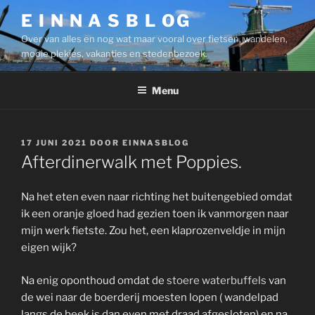
Ga
E I N N A S B L OG
naar
Over van alles en nog wat maar vooral over fietsen, wandelen,
de
mooie plekjes, vakanties en stedenbezoek.
inhoud
Menu
GEPLAATST
17 JUNI 2021
DOOR
EINNASBLOG
OP
Afterdinerwalk met Poppies.
Na het eten even naar richting het buitengebied omdat
ik een oranje gloed had gezien toen ik vanmorgen naar
mijn werk fietste. Zou het, een klaprozenveldje in mijn
eigen wijk?
Na enig oponthoud omdat de
stoere waterbuffels
van
de wei naar de boerderij moesten lopen ( wandelpad
langs de beek is dan even met draad afgesloten) en na