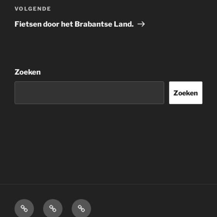
Volgend
VOLGENDE
bericht
Fietsen door het Brabantse Land.
Zoeken
Zoeken
Home
Over
Disclaimer.