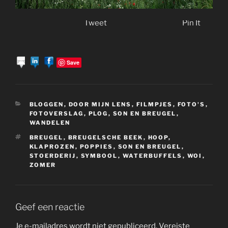
Tweet
Pin It
Save
CATEGORIEËN
BLOGGEN
,
DOOR MIJN LENS
,
FILMPJES
,
FOTO'S
,
FOTOVERSLAG
,
PLOG
,
SON EN BREUGEL
,
WANDELEN
TAGS
BREUGEL
,
BREUGELSCHE BEEK
,
HOOP
,
KLAPROZEN
,
POPPIES
,
SON EN BREUGEL
,
STOERDERIJ
,
SYMBOOL
,
WATERBUFFELS
,
WOI
,
ZOMER
Geef een reactie
Je e-mailadres wordt niet gepubliceerd.
Vereiste