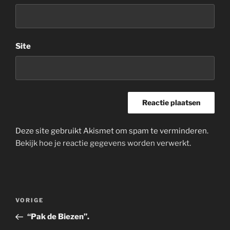
Site
Deze site gebruikt Akismet om spam te verminderen.
Bekijk hoe je reactie gegevens worden verwerkt
.
Bericht
Vorig
VORIGE
navigatie
bericht
“Pak de Biezen”.