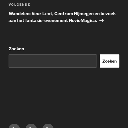
Volgend
VOLGENDE
bericht
Wandelen: Veur Lent, Centrum Nijmegen en bezoek
aan het fantasie-evenement NovioMagica.
Zoeken
Zoeken
Home
Over
Disclaimer.