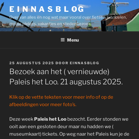
Ga
E I N N A S B L OG
naar
Over van alles en nog wat maar vooral over fietsen, wandelen,
de
mooie plekjes, vakanties en stedenbezoek.
inhoud
Menu
GEPLAATST
25 AUGUSTUS 2025
DOOR
EINNASBLOG
OP
Bezoek aan het ( vernieuwde)
Paleis het Loo. 21 augustus 2025.
Klik op de vette teksten voor meer info of op de
afbeeldingen voor meer foto’s.
Deze week
Paleis het Loo
bezocht. Eerder stonden we
ooit aan een gesloten deur maar nu hadden we (
museumkaart) tickets. Op weg naar het Paleis kun je de