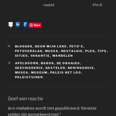
Tweet
Pin It
Save
CATEGORIEËN
BLOGGEN
,
DOOR MIJN LENS
,
FOTO'S
,
FOTOVERSLAG
,
MUSEA
,
NOSTALGIE
,
PLOG
,
TIPS
,
UITJES
,
VAKANTIE
,
WANDELEN
TAGS
APELDOORN
,
BAROK
,
DE ORANJES
,
GESCHIEDENIS
,
KASTELEN
,
KONINGSHUIS
,
MUSEA
,
MUSEUM
,
PALEIS HET LOO
,
PALEISTUINEN
Geef een reactie
Je e-mailadres wordt niet gepubliceerd.
Vereiste
velden zijn gemarkeerd met
*