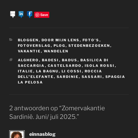
Save
CATEGORIEËN
BLOGGEN
,
DOOR MIJN LENS
,
FOTO'S
,
FOTOVERSLAG
,
PLOG
,
STEDENBEZOEKEN
,
VAKANTIE
,
WANDELEN
TAGS
ALGHERO
,
BADESI
,
BADUS
,
BASILICA DI
SACCARGIA
,
CASTELSARDO
,
ISOLA ROSSI
,
ITALIE
,
LA BAGNU
,
LI COSSI
,
ROCCIA
DELL”ELEFANTE
,
SARDINIE
,
SASSARI
,
SPAGGIA
LA PELOSA
2 antwoorden op “Zomervakantie
Sardinië. Juni/ juli 2025.”
einnasblog