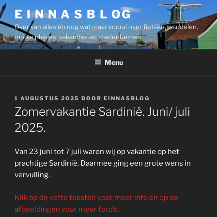
Ga
E I N N A S B L OG
naar
Over van alles en nog wat maar vooral over fietsen, wandelen,
de
mooie plekjes, vakanties en stedenbezoek.
inhoud
Menu
GEPLAATST
1 AUGUSTUS 2025
DOOR
EINNASBLOG
OP
Zomervakantie Sardinië. Juni/ juli
2025.
Van 23 juni tot 7 juli waren wij op vakantie op het
prachtige Sardinië. Daarmee ging een grote wens in
vervulling.
Klik op de vette teksten voor meer info en op de
afbeeldingen voor meer foto’s.