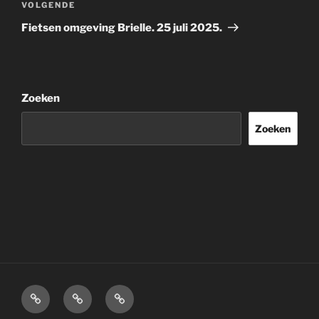
Volgend
VOLGENDE
bericht
Fietsen omgeving Brielle. 25 juli 2025.
Zoeken
Zoeken
Home
Over
Disclaimer.
mij.