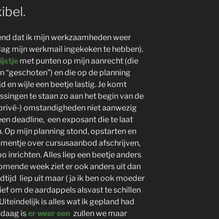
ibel.
kend dat ik mijn werkzaamheden weer
ag mijn werkmail ingekeken te hebben).
lijstje
met punten op mijn aanrecht (die
jn “geschoten”) en die op de planning
jd en wijle een beetje lastig. Je komt
ssingen te staan zo aan het begin van de
(privé-) omstandigheden niet aanwezig
een deadline, een exposant die te laat
 Op mijn planning stond, opstarten en
mentje over cursusaanbod afschrijven,
 inrichten. Alles liep een beetje anders
omende week ziet er ook anders uit dan
dtijd liep uit maar ( ja ik ben ook moeder
ief om de aardappels alsvast te schillen
iteindelijk is alles wat ik gepland had
ndaag is
er weer een
zullen we maar