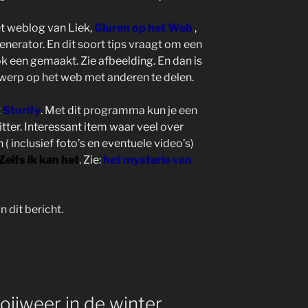
et weblog van Liek,
Gluren op het Web
,
erator. En dit soort tips vraagt om een
k een gemaakt. Zie afbeelding. En dan is
werp op het web met anderen te delen.
t
Storify
. Met dit programma kun je een
tter. Interessant item waar veel over
( inclusief foto’s en eventuele video’s)
Zelfs ik kan het
. Zie:
het mysterie van
 dit bericht.
ijweer in de winter.