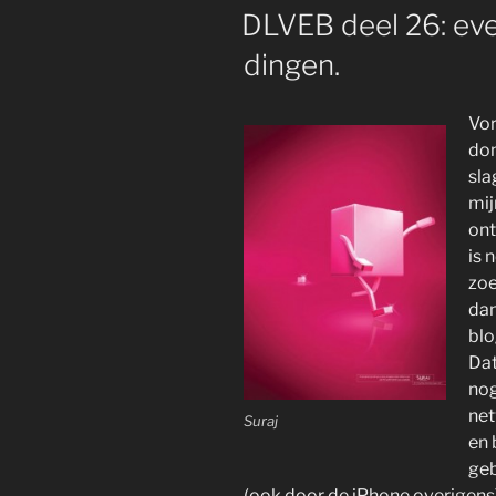
OP
DLVEB deel 26: eve
dingen.
Vor
do
sla
mij
ont
is 
zoe
dan
blo
Dat
nog
net
Suraj
en 
geb
(ook door de iPhone overigens)