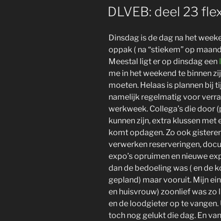
OP
DLVEB: deel 23 flex
Dinsdag is de dag na het wee
oppak ( na “stiekem” op maand
Meestal ligt er op dinsdag een
me in het weekend te binnen zi
moeten. Helaas is plannen bij ti
namelijk regelmatig voor verra
werkweek. Collega’s die door 
kunnen zijn, extra klussen met 
komt opdagen. Zo ook gisteren.
verwerken reserveringen, docu
expo’s opruimen en nieuwe expo
dan de bedoeling was ( en de k
gepland) maar vooruit. Mijn ein
en huisvrouw) zoonlief was zo l
en de loodgieter op te vangen. U
toch nog gelukt die dag. En va