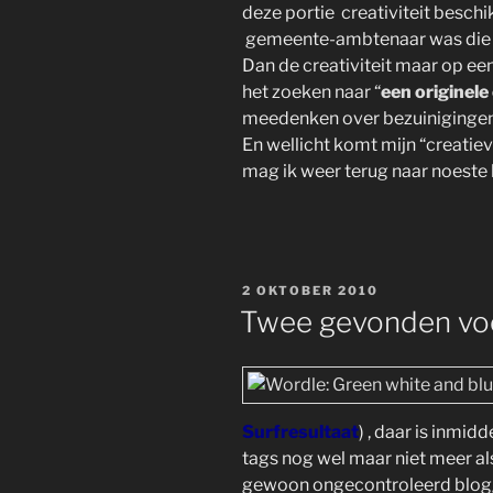
deze portie creativiteit beschik
gemeente-ambtenaar was die n
Dan de creativiteit maar op ee
het zoeken naar “
een originel
meedenken over bezuinigingen,
En wellicht komt mijn “creatie
mag ik weer terug naar noeste
GEPLAATST
2 OKTOBER 2010
OP
Twee gevonden vo
Surfresultaat
) , daar is inmid
tags nog wel maar niet meer als
gewoon ongecontroleerd blogg