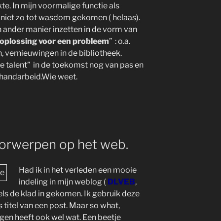
te. In mijn voormalige functie als
iet zo tot wasdom gekomen ( helaas).
n ander manier inzetten in de vorm van
e oplossing voor een probleem
” : o.a.
 vernieuwingen in de bibliotheek.
ve talent” in de toekomst nog van pas en
 handarbeid.Wie weet.
orwerpen op het web.
Had ik in het verleden een mooie
indeling in mijn weblog (
DLVEB
,
dels de klad in gekomen. Ik gebruik deze
 titel van een post. Maar so what,
en heeft ook wel wat. Een beetje