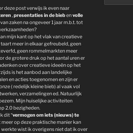
r deze post verwijs ik even naar
teren
,
presentaties in de bieb
en
volle
 van zaken na ongeveer 1 jaar m.b.t. tot
e werkzaamheden?
van mijn kant op het vlak van creatieve
taart meer in elkaar gefreubeld, geen
er geverfd, geen rommelmarkten meer
oor de grotere druk op het aantal uren er
nadenken over creatieve ideeën op het
ijds is het aanbod aan landelijke
len en acties toegenomen en zijn er
ze ( redelijk kleine bieb) al vaak vol
twerken, verzamelingen ed. Natuurlijk
oezem. Mijn huiselijke activiteiten
op 2.0 bezigheden.
k dit “
vermogen om iets (nieuws) te
iet meer op deze praktische manier kan
 werkte wist ik overigens niet dat ik over