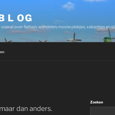
 B L OG
 vooral over fietsen, wandelen, mooie plekjes, vakanties en 
er.
Zoeken
 maar dan anders.