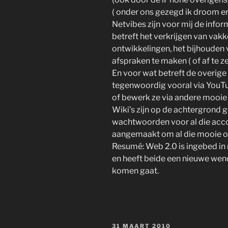
( onder ons gezegd ik droom er 
Netvibes zijn voor mij de info
betreft het verkrijgen van vak
ontwikkelingen, het bijhouden 
afspraken te maken ( of af te z
En voor wat betreft de overige 
tegenwoordig vooral via YouTube
of bewerk ze via andere mooie
Wiki’s zijn op de achtergrond g
wachtwoorden voor al die accou
aangemaakt om al die mooie on
Resumé: Web 2.0 is ingebed in 
en heeft beide een nieuwe wen
komen gaat.
GEPLAATST
31 MAART 2010