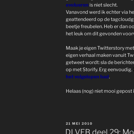
evolueren
is niet slecht.
Vanavond werd ik echter via h
geattendeerd op de tagcloudgen
beetje freubelen. Heb er dan oo
het leuk om dit gevonden voor
Maak je eigen Twitterstory me
eigen verhaal maken vanuit Twi
getweet wordt: sla de berichten 
op met Storify. Erg eenvoudig.
het volgelopen bad
.
Helaas (nog) niet mooi gepost in
GEPLAATST
21 MEI 2010
OP
DLVEB deel 29: Moo