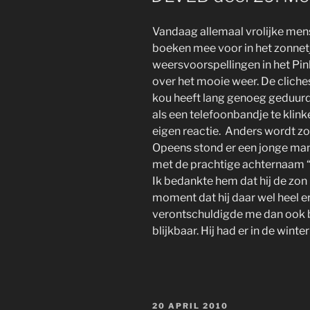
Vandaag allemaal vrolijke mens
boeken mee voor in het zonnet
weersvoorspellingen in het Pi
over het mooie weer. De cliche
kou heeft lang genoeg geduurd
als een telefoonbandje te klink
eigen reactie. Anders wordt zo
Opeens stond er een jonge man 
met de prachtige achternaam “M
Ik bedankte hem dat hij de zon 
moment dat hij daar wel heel e
verontschuldigde me dan ook bi
blijkbaar. Hij had er in de winter 
GEPLAATST
20 APRIL 2010