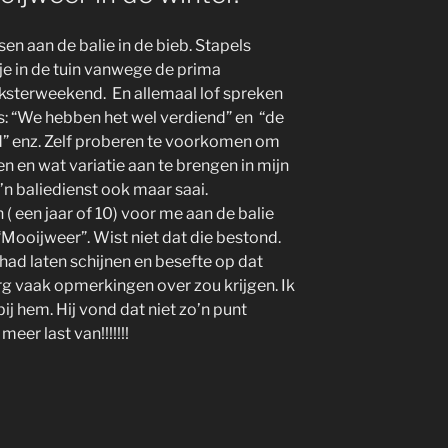
en aan de balie in de bieb. Stapels
je in de tuin vanwege de prima
nksterweekend. En allemaal lof spreken
s: “We hebben het wel verdiend” en “de
” enz. Zelf proberen te voorkomen om
en en wat variatie aan te brengen in mijn
’n baliedienst ook maar saai.
( een jaar of 10) voor me aan de balie
ooijweer”. Wist niet dat die bestond.
had laten schijnen en besefte op dat
rg vaak opmerkingen over zou krijgen. Ik
j hem. Hij vond dat niet zo’n punt
meer last van!!!!!!!