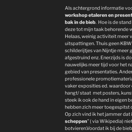
Als achtergrond informatie voo
workshop etaleren en presen
bak in de bieb
. Hoe is de stand
deze tot mijn taak behorend
Helaas, weinig activiteit meer 
uitspattingen. Thuis geen KBW 
schilderijtjes van Nijntje me
afgestruind enz. Enerzijds is d
nauwelijks meer tijd voor het 
gebied van presentaties. Anderz
professionele promotiemateria
vaker exposities ed. waardoor on
hangt/ staat met posters, kuns
steek ik ook de hand in eigen b
hebben zich meer toegespitst 
Op zich vind ik het jammer dat i
scheppen
” ( via Wikipedia) n
botvieren.Voordat ik bij de bieb