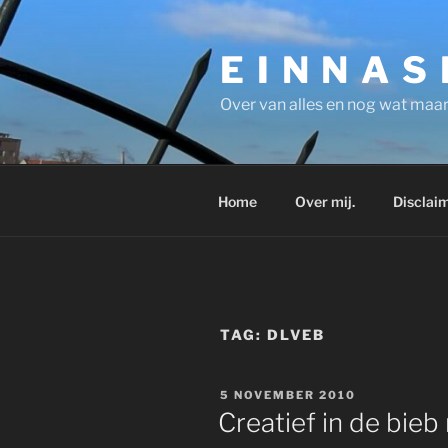
Ga
naar
E I N N A S
de
inhoud
Over van alles en nog wat maar
Home
Over mij.
Disclaim
TAG:
DLVEB
GEPLAATST
5 NOVEMBER 2010
OP
Creatief in de bieb