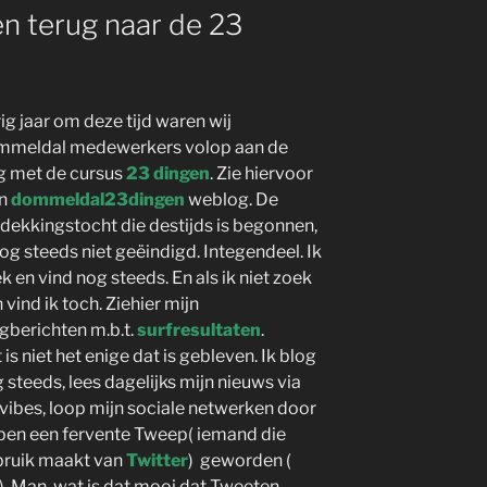
n terug naar de 23
ig jaar om deze tijd waren wij
mmeldal medewerkers volop aan de
g met de cursus
23 dingen
. Zie hiervoor
n
dommeldal23dingen
weblog. De
dekkingstocht die destijds is begonnen,
nog steeds niet geëindigd. Integendeel. Ik
k en vind nog steeds. En als ik niet zoek
 vind ik toch. Ziehier mijn
gberichten m.b.t.
surfresultaten
.
 is niet het enige dat is gebleven. Ik blog
 steeds, lees dagelijks mijn nieuws via
vibes, loop mijn sociale netwerken door
ben een fervente Tweep( iemand die
ruik maakt van
Twitter
) geworden (
. Man, wat is dat mooi dat Tweeten