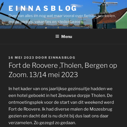
Ga
E I N N A S B L OG
naar
Over van alles en nog wat maar vooral over fietsen, wandelen,
de
mooie plekjes, vakanties en stedenbezoek.
inhoud
Menu
GEPLAATST
16 MEI 2023
DOOR
EINNASBLOG
OP
Fort de Roovere ,Tholen, Bergen op
Zoom. 13/14 mei 2023
In het kader van ons jaarlijkse gezinsuitje hadden we
een hotel geboekt in het Zeeuwse dorpje Tholen. De
ontmoetingsplek voor de start van dit weekend werd
Fort de Roovere. Ik had diverse malen de Mozesbrug
gezien en dacht dat is nu dicht bij dus laat ons daar
verzamelen. Zo gezegd zo gedaan.