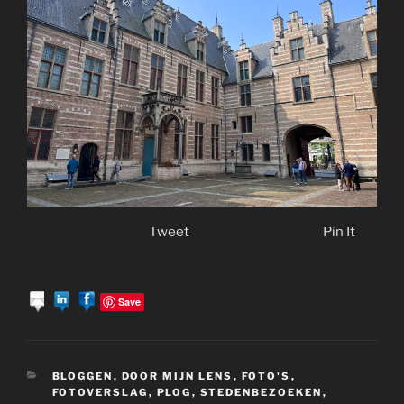
Tweet
Pin It
Save
CATEGORIEËN
BLOGGEN
,
DOOR MIJN LENS
,
FOTO'S
,
FOTOVERSLAG
,
PLOG
,
STEDENBEZOEKEN
,