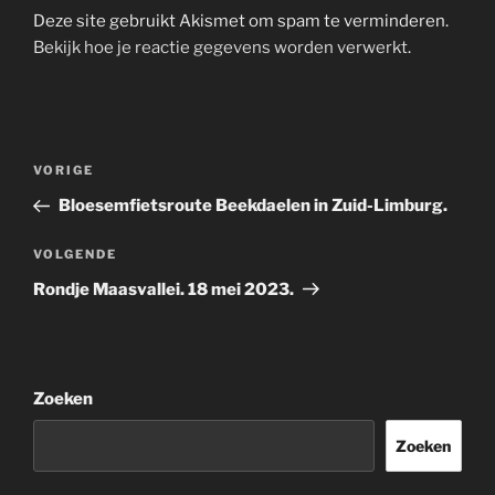
Deze site gebruikt Akismet om spam te verminderen.
Bekijk hoe je reactie gegevens worden verwerkt
.
Bericht
Vorig
VORIGE
navigatie
bericht
Bloesemfietsroute Beekdaelen in Zuid-Limburg.
Volgend
VOLGENDE
bericht
Rondje Maasvallei. 18 mei 2023.
Zoeken
Zoeken