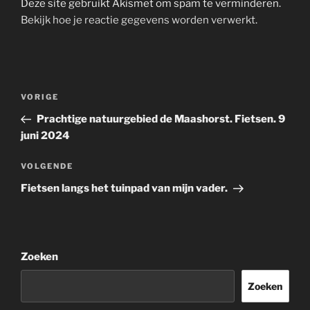
Deze site gebruikt Akismet om spam te verminderen.
Bekijk hoe je reactie gegevens worden verwerkt
.
Bericht
Vorig
VORIGE
navigatie
bericht
Prachtige natuurgebied de Maashorst. Fietsen. 9
juni 2024
Volgend
VOLGENDE
bericht
Fietsen langs het tuinpad van mijn vader.
Zoeken
Zoeken