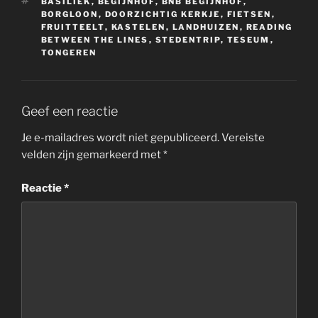
TAGS
BASILIEK
,
BEGIJNHOF
,
BNB BEGIJNHOF
,
BORGLOON
,
DOORZICHTIG KERKJE
,
FIETSEN
,
FRUITTEELT
,
KASTELEN
,
LANDHUIZEN
,
READING
BETWEEN THE LINES
,
STEDENTRIP
,
TESEUM
,
TONGEREN
Geef een reactie
Je e-mailadres wordt niet gepubliceerd.
Vereiste
velden zijn gemarkeerd met
*
Reactie
*