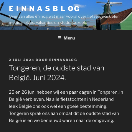
Ga
E I N N A S B L OG
naar
Over van alles en nog wat maar vooral over fietsen, wandelen,
de
mooie plekjes, vakanties en stedenbezoek.
inhoud
Menu
GEPLAATST
2 JULI 2024
DOOR
EINNASBLOG
OP
Tongeren, de oudste stad van
België. Juni 2024.
25 en 26 juni hebben wij een paar dagen in
Tongeren
, in
België verbleven. Na alle fietstochten in Nederland
leek België ons ook wel een goeie bestemming.
Tongeren sprak ons aan omdat dit de oudste stad van
België is en we benieuwd waren naar de omgeving.