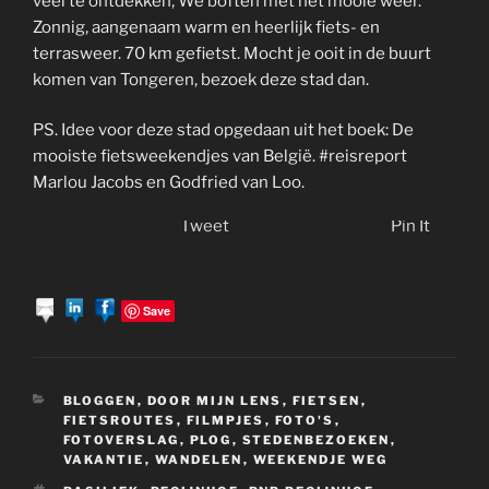
veel te ontdekken, We boften met het mooie weer.
Zonnig, aangenaam warm en heerlijk fiets- en
terrasweer. 70 km gefietst. Mocht je ooit in de buurt
komen van Tongeren, bezoek deze stad dan.
PS. Idee voor deze stad opgedaan uit het boek: De
mooiste fietsweekendjes van België. #reisreport
Marlou Jacobs en Godfried van Loo.
Tweet
Pin It
Save
CATEGORIEËN
BLOGGEN
,
DOOR MIJN LENS
,
FIETSEN
,
FIETSROUTES
,
FILMPJES
,
FOTO'S
,
FOTOVERSLAG
,
PLOG
,
STEDENBEZOEKEN
,
VAKANTIE
,
WANDELEN
,
WEEKENDJE WEG